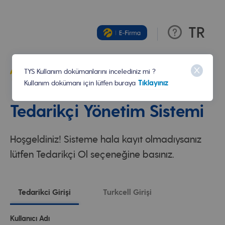
TR
TYS Kullanım dokümanlarını incelediniz mi ?
Tıklayınız
Kullanım dokümanı için lütfen buraya
Tedarikçi Yönetim Sistemi
Hoşgeldiniz! Sisteme hala kayıt olmadıysanız
lütfen Tedarikçi Ol seçeneğine basınız.
Tedarikci Girişi
Turkcell Girişi
Kullanıcı Adı